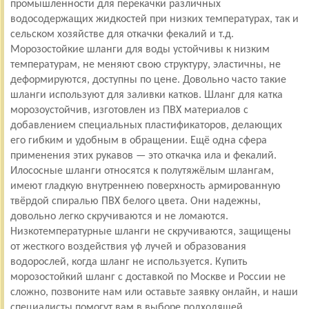
промышленности для перекачки различных
водосодержащих жидкостей при низких температурах, так и
сельском хозяйстве для откачки фекалий и т.д.
Морозостойкие шланги для воды устойчивы к низким
температурам, не меняют свою структуру, эластичны, не
деформируются, доступны по цене. Довольно часто такие
шланги используют для заливки катков. Шланг для катка
морозоустойчив, изготовлен из ПВХ материалов с
добавлением специальных пластификаторов, делающих
его гибким и удобным в обращении. Ещё одна сфера
применения этих рукавов — это откачка ила и фекалий.
Илососные шланги относятся к полутяжёлым шлангам,
имеют гладкую внутреннею поверхность армированную
твёрдой спиралью ПВХ белого цвета. Они надежны,
довольно легко скручиваются и не ломаются.
Низкотемпературные шланги не скручиваются, защищены
от жесткого воздействия уф лучей и образования
водорослей, когда шланг не используется. Купить
морозостойкий шланг с доставкой по Москве и России не
сложно, позвоните нам или оставьте заявку онлайн, и наши
специалисты помогут вам в выборе подходящей