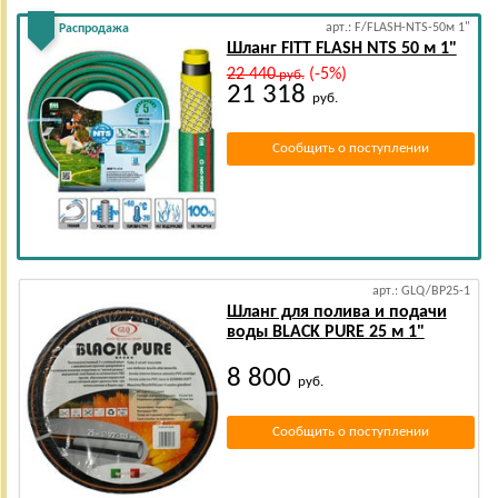
арт.: F/FLASH-NTS-50м 1"
Распродажа
Шланг FITT FLASH NTS 50 м 1"
22 440
(-5%)
руб.
21 318
руб.
Сообщить о поступлении
арт.: GLQ/BP25-1
Шланг для полива и подачи
воды BLACK PURE 25 м 1"
8 800
руб.
Сообщить о поступлении