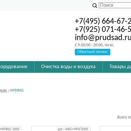
+7(495) 664-67-
+7(925) 071-46-
info@prudsad.r
C 9.00:00 - 20:00, пн-вс
Обратный звонок
борудование
Очистка воды и воздуха
Товары д
тели
HYDRIG
Всего т
: HYDRIG 1000
арт.: AIRO-HYD/2000