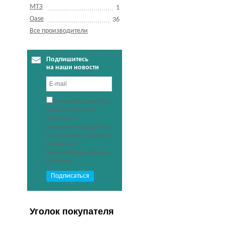
МТЗ
1
Оase
36
Все производители
Подпишитесь
на наши новости
Нажимая на кнопку,
я даю согласие на
обработку
персональных данных.
С условиями политики
обработки
персональных данных
согласен.
Уголок покупателя