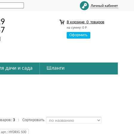
Личный кабинет
29
В корзине
0
товаров
на сумму:
0
Р
57
Оформить
u
ля дачи и сада
Шланги
оваров:
3
Сортировать
|
арт.: HYDRIG 500