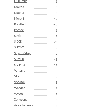
LX pumps
1
Maitec
4
Matala
9
Morelli
19
Pondtech
242
Pontec
1
Savio
1
SICCE
28
SNSWT
12
Sugar Valley
2
SunSun
43
UV-PRO
11
Valterra
3
VLP
2
Vodotok
3
Wonder
1
Wybot
1
Xenozone
8
Аква-Техника
3