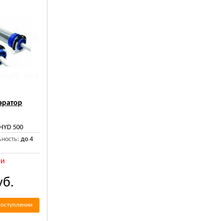
эратор
HYD 500
ность:
до 4
ии
уб.
поступлении