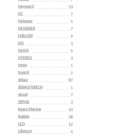
Hayward
13
HC
7
Heissner
5
HEISSNER
7
HIBLOW
9
HQ
3
HUIQI
5
HYDRIG
3
Intex
1
InverX
2
Jebao
87
JEBAO/GRECH
1
Jecod
7
JSPMA
3
Kasco Marine
33
Kokido
28
LEO
12
Lifetech
4