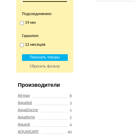
Подсоединение:
19 мм
Гарантия:
12 месяцев
Сбросить фильтр
Производители
Airmax
8
Aquabot
3
AquaDoctor
5
Aquaforte
2
Aquant
4
AQUASCAPE
40