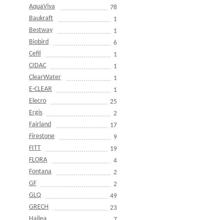
AquaViva
78
Baukraft
1
Bestway
1
Biobird
6
Cefil
1
CIDAC
1
ClearWater
1
E-CLEAR
1
Elecro
25
Ergis
2
Fairland
17
Firestone
9
FITT
19
FLORA
4
Fontana
2
GF
2
GLQ
49
GRECH
23
Hailea
7