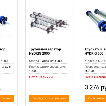
тор
Трубчатый аэратор
Трубчатый а
HYDRIG 2000
HYDRIG 500
 1000
Модель:
AIRO-HYD 2000
Модель:
AIRO-
ть:
до 6
Производительность, л/ч:
Производитель
10000
м3/час
Нет в наличии
Нет в налич
.
3 276
р
уплении
Сообщить о поступлении
Сообщить о 