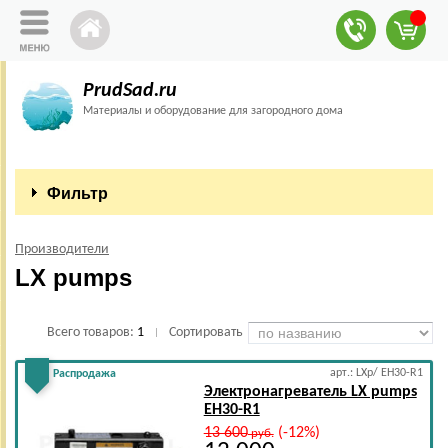
PrudSad.ru
Материалы и оборудование для загородного дома
Фильтр
Производители
LX pumps
Всего товаров:
1
Сортировать
|
арт.: LXp/ EH30-R1
Распродажа
Электронагреватель LX pumps
EH30-R1
13 600
(-12%)
руб.