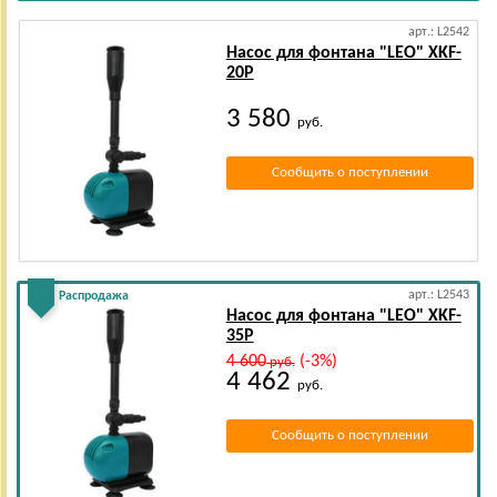
арт.: L2542
Насос для фонтана "LEO" XKF-
20Р
3 580
руб.
Сообщить о поступлении
арт.: L2543
Распродажа
Насос для фонтана "LEO" XKF-
35Р
4 600
(-3%)
руб.
4 462
руб.
Сообщить о поступлении