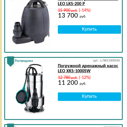
LEO LKS-200 P
15 900
(-14%)
руб.
13 700
руб.
арт.: L/XKS1000SW
Распродажа
Погружной дренажный насос
LEO XKS-1000SW
12 780
(-12%)
руб.
11 200
руб.