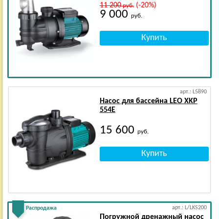
11 200
(-20%)
руб.
9 000
руб.
арт.: L5890
Насос для бассейна LEO XKP
554E
15 600
руб.
арт.: L/LKS200
Распродажа
Погружной дренажный насос