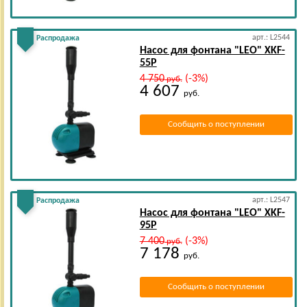
арт.: L2544
Распродажа
Насос для фонтана "LEO" XKF-
55Р
4 750
(-3%)
руб.
4 607
руб.
Сообщить о поступлении
арт.: L2547
Распродажа
Насос для фонтана "LEO" XKF-
95Р
7 400
(-3%)
руб.
7 178
руб.
Сообщить о поступлении