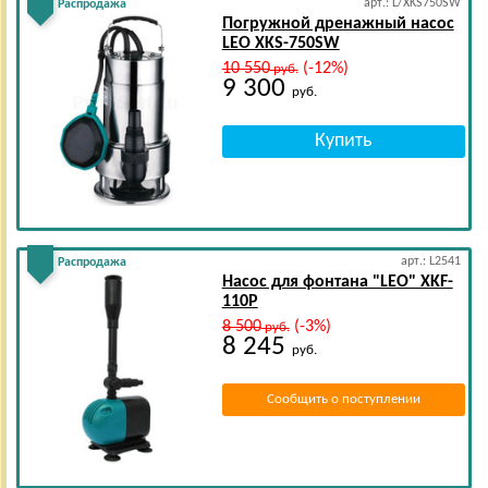
арт.: L/XKS750SW
Распродажа
Погружной дренажный насос
LEO XKS-750SW
10 550
(-12%)
руб.
9 300
руб.
арт.: L2541
Распродажа
Насос для фонтана "LEO" XKF-
110Р
8 500
(-3%)
руб.
8 245
руб.
Сообщить о поступлении