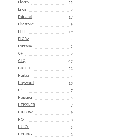
Elecro
25
Ergis
2
Fairland
17
Firestone
9
FITT
19
FLORA
4
Fontana
2
GF
2
GLQ
49
GRECH
23
Hailea
7
Hayward
13
HC
7
Heissner
5
HEISSNER
7
HIBLOW
9
HQ
3
HUIQI
5
HYDRIG
3