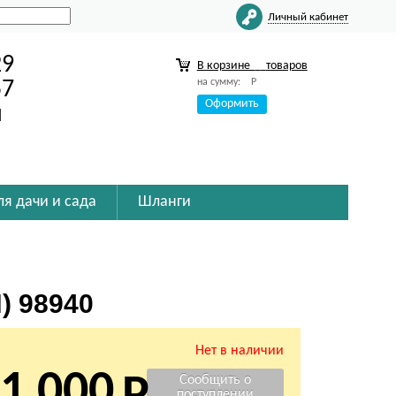
Личный кабинет
29
В корзине
товаров
на сумму:
Р
57
Оформить
u
ля дачи и сада
Шланги
 98940
Нет в наличии
1 000