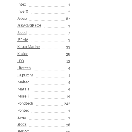
Intex
1
InverX
2
Jebao
87
JEBAO/GRECH
1
Jecod
7
JSPMA
3
Kasco Marine
33
Kokido
28
LEO
12
Lifetech
4
LX pumps
1
Maitec
4
Matala
9
Morelli
19
Pondtech
242
Pontec
1
Savio
1
SICCE
28
SNSWT