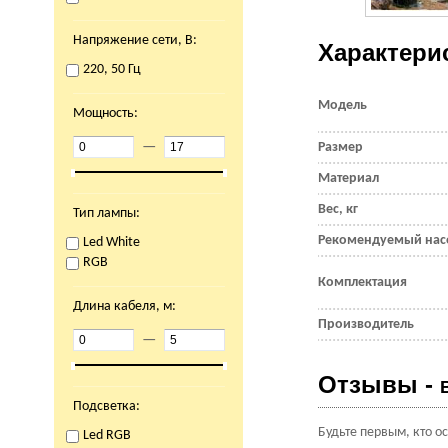
Напряжение сети, В:
Характери
220, 50 Гц
Модель
Мощность:
—
Размер
Материал
Вес, кг
Тип лампы:
Рекомендуемый нас
Led White
RGB
Комплектация
Длина кабеля, м:
Производитель
—
Отзывы -
Подсветка:
Будьте первым, кто о
Led RGB