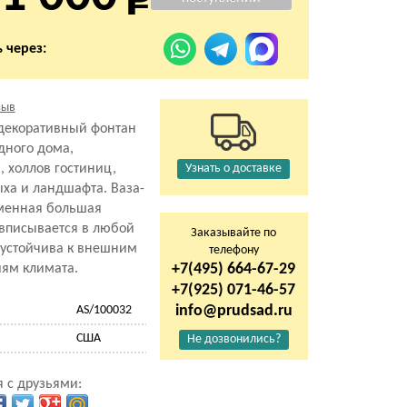
 через:
зыв
декоративный фонтан
дного дома,
, холлов гостиниц,
Узнать о доставке
ха и ландшафта. Ваза-
менная большая
 вписывается в любой
Заказывайте по
 устойчива к внешним
телефону
+7(495) 664-67-29
иям климата.
+7(925) 071-46-57
info@prudsad.ru
AS/100032
США
Не дозвонились?
 с друзьями: