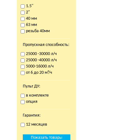
1.5"
2"
40 мм
63 мм
резьба 40мм
Пропускная способность:
25000 -30000 л/ч
25000 -40000 л/ч
5000-16000 л/ч
от 6 до 20 м³/ч
Пульт ДУ:
в комплекте
опция
Гарантия:
12 месяцев