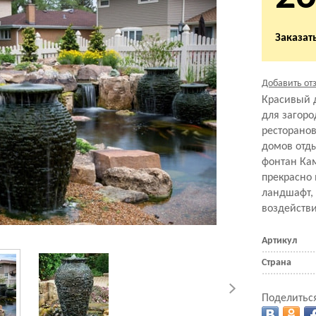
Заказать
Добавить от
Красивый 
для загоро
ресторанов
домов отды
фонтан Ка
прекрасно
ландшафт,
воздейств
Артикул
Страна
Поделиться