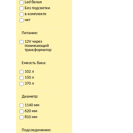
Led белая
Без подсветки
в комплекте
нет
Питание:
12V через
понижающий
трансформатор
Емкость бака:
102 л
150 л
370 л
Диаметр:
1140 мм
620 мм
810 мм
Подсоединение: