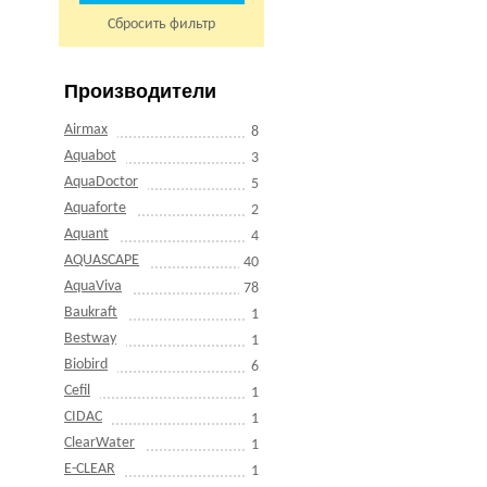
Сбросить фильтр
Производители
Airmax
8
Aquabot
3
AquaDoctor
5
Aquaforte
2
Aquant
4
AQUASCAPE
40
AquaViva
78
Baukraft
1
Bestway
1
Biobird
6
Cefil
1
CIDAC
1
ClearWater
1
E-CLEAR
1