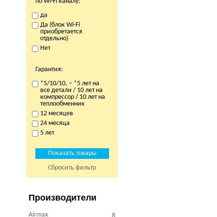
по Wi-Fi каналу:
да
Да (блок Wi-Fi
приобретается
отдельно)
Нет
Гарантия:
*5/10/10, – *5 лет на
все детали / 10 лет на
компрессор / 10 лет на
теплообменник
12 месяцев
24 месяца
5 лет
Сбросить фильтр
Производители
Airmax
8