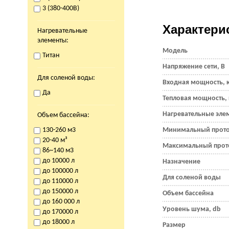
3 (380-400В)
Характери
Нагревательные
элементы:
Модель
Титан
Напряжение сети, В
Для соленой воды:
Входная мощность, 
Да
Тепловая мощность, 
Нагревательные эле
Объем бассейна:
130-260 м3
Минимальный прото
20-40 м³
Максимальный прот
86~140 м3
до 10000 л
Назначение
до 100000 л
Для соленой воды
до 110000 л
до 150000 л
Объем бассейна
до 160 000 л
Уровень шума, db
до 170000 л
до 18000 л
Размер