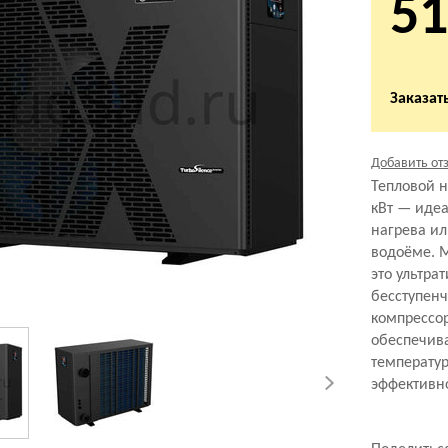
51
Заказать
Добавить от
Тепловой н
кВт — иде
нагрева и
водоёме. М
это ультра
бесступен
компрессо
обеспечив
температур
эффективн