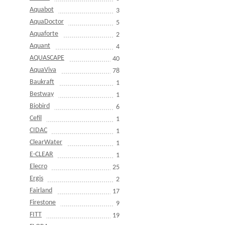
Aquabot
3
AquaDoctor
5
Aquaforte
2
Aquant
4
AQUASCAPE
40
AquaViva
78
Baukraft
1
Bestway
1
Biobird
6
Cefil
1
CIDAC
1
ClearWater
1
E-CLEAR
1
Elecro
25
Ergis
2
Fairland
17
Firestone
9
FITT
19