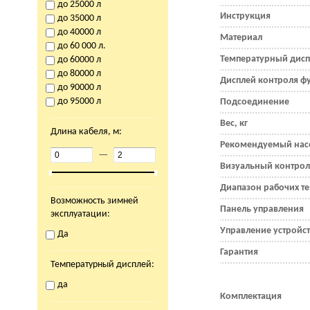
до 25000 л
Инструкция
до 35000 л
до 40000 л
Материал
до 60 000 л.
Температурный дис
до 60000 л
до 80000 л
Дисплей контроля ф
до 90000 л
до 95000 л
Подсоединение
Вес, кг
Длина кабеля, м:
Рекомендуемый нас
—
Визуальный контро
Диапазон рабочих те
Возможность зимней
Панель управления
эксплуатации:
Управление устройст
Да
Гарантия
Температурный дисплей:
да
Комплектация