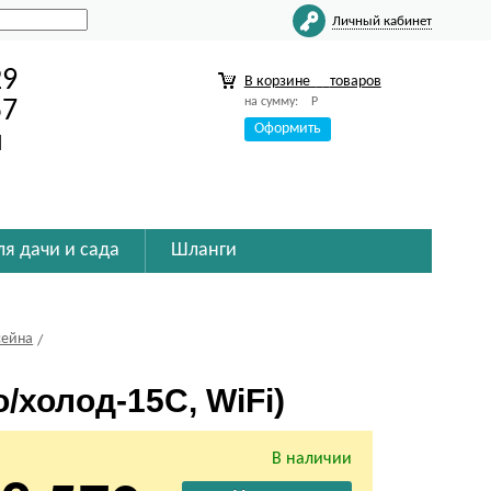
Личный кабинет
29
В корзине
товаров
на сумму:
Р
57
Оформить
u
ля дачи и сада
Шланги
сейна
/холод-15С, WiFi)
В наличии