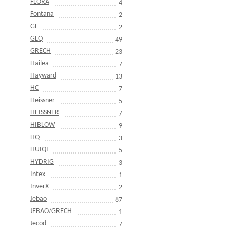
FLORA
4
Fontana
2
GF
2
GLQ
49
GRECH
23
Hailea
7
Hayward
13
HC
7
Heissner
5
HEISSNER
7
HIBLOW
9
HQ
3
HUIQI
5
HYDRIG
3
Intex
1
InverX
2
Jebao
87
JEBAO/GRECH
1
Jecod
7