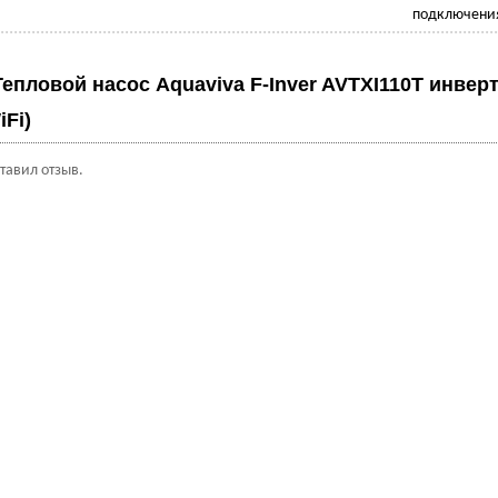
подключения
Тепловой насос Aquaviva F-Inver AVTXI110T инверт
iFi)
ставил отзыв.