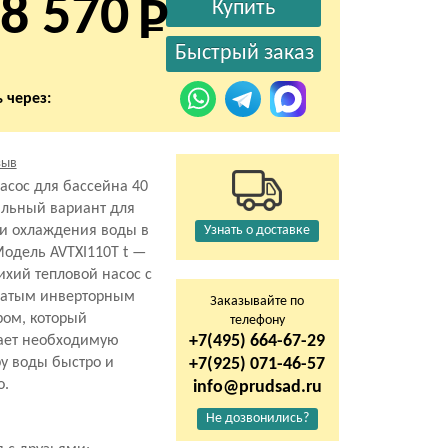
8 570
 через:
зыв
асос для бассейна 40
альный вариант для
ли охлаждения воды в
Узнать о доставке
одель AVTXI110T t —
тихий тепловой насос с
чатым инверторным
Заказывайте по
ром, который
телефону
+7(495) 664-67-29
ает необходимую
у воды быстро и
+7(925) 071-46-57
о.
info@prudsad.ru
Не дозвонились?