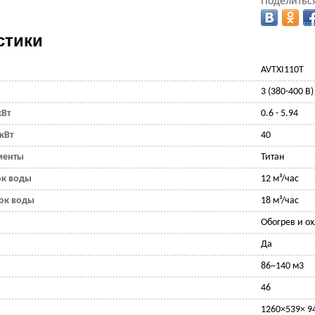
Поделиться
стики
AVTXI110T
3 (380-400 В)
кВт
0.6 - 5.94
кВт
40
менты
Титан
к воды
12 м³/час
ок воды
18 м³/час
Обогрев и о
Да
86~140 м3
46
1260×539× 9