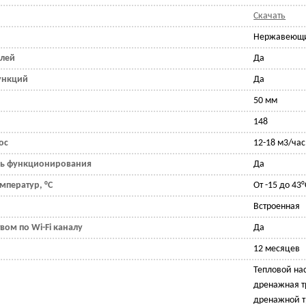
Скачать
Нержавеющи
плей
Да
ункций
Да
50 мм
148
ос
12-18 м3/час
ль функционирования
Да
мператур, °С
От -15 до 43°
Встроенная
вом по Wi-Fi каналу
Да
12 месяцев
Тепловой нас
дренажная т
дренажной т