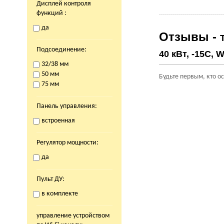
Дисплей контроля
функций :
да
Отзывы -
Подсоединение:
40 кВт, -15С, W
32/38 мм
50 мм
Будьте первым, кто о
75 мм
Панель управления:
встроенная
Регулятор мощности:
да
Пульт ДУ:
в комплекте
управление устройством