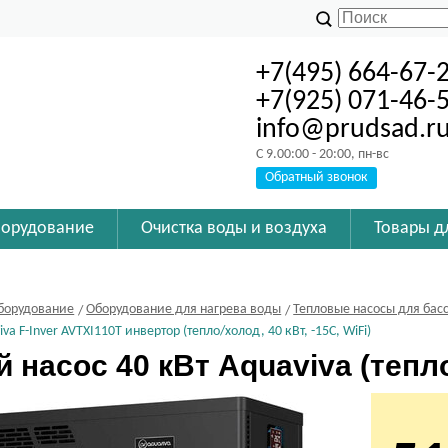
+7(495) 664-67-
+7(925) 071-46-
info@prudsad.r
C 9.00:00 - 20:00, пн-вс
Обратный звонок
борудование
Очистка воды и воздуха
Товары д
борудование
Оборудование для нагрева воды
Тепловые насосы для бас
va F-Inver AVTXI110T инвертор (тепло/холод, 40 кВт, -15С, WiFi)
 насос 40 кВт Aquaviva (тепло