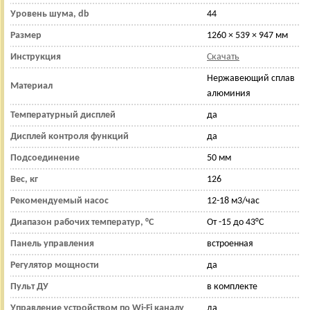
Уровень шума, db
44
Размер
1260 × 539 × 947 мм
Инструкция
Скачать
Нержавеющий сплав
Материал
алюминия
Температурный дисплей
да
Дисплей контроля функций
да
Подсоединение
50 мм
Вес, кг
126
Рекомендуемый насос
12-18 м3/час
Диапазон рабочих температур, °С
От -15 до 43°C
Панель управления
встроенная
Регулятор мощности
да
Пульт ДУ
в комплекте
Управление устройством по Wi-Fi каналу
да