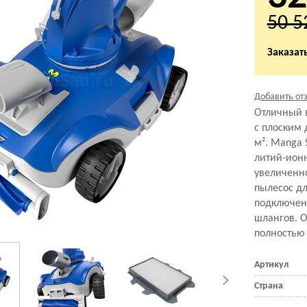
50 5
Заказать
Добавить от
Отличный 
с плоским
м². Manga 
литий-ионн
увеличенно
пылесос дл
подключен
шлангов. О
полностью
Артикул
Страна