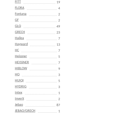
FITT
19
FLORA
4
Fontana
2
GF
2
GLQ
49
GRECH
23
Hailea
7
Hayward
13
HC
7
Heissner
5
HEISSNER
7
HIBLOW
9
HQ
3
HUIQI
5
HYDRIG
3
Intex
1
InverX
2
Jebao
87
JEBAO/GRECH
1