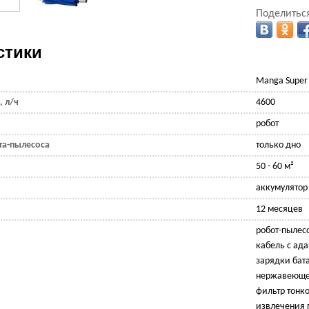
Поделиться
стики
Manga Super
 л/ч
4600
робот
та-пылесоса
только дно
50 - 60 м²
аккумулятор 
12 месяцев
робот-пылесо
кабель с ад
зарядки бата
нержавеюще
фильтр тонк
извлечения 