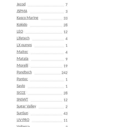
Jecod
7
JSPMA
3
Kasco Marine
33
Kokido
28
LEO
12
Lifetech
4
LX pumps
1
Maitec
4
Matala
9
Morelli
19
Pondtech
242
Pontec
1
Savio
1
SICCE
28
SNSWT
12
Sugar Valley
2
SunSun
43
UV-PRO
11
Valterra