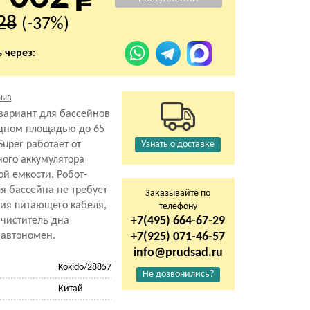
28
(-37%)
 через:
зыв
вариант для бассейнов
 дном площадью до 65
Super работает от
Узнать о доставке
ого аккумулятора
й емкости. Робот-
я бассейна не требует
Заказывайте по
ия питающего кабеля,
телефону
+7(495) 664-67-29
чиститель дна
 автономен.
+7(925) 071-46-57
info@prudsad.ru
Kokido/28857
Не дозвонились?
Китай