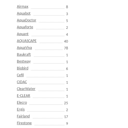
Airmax
8
Aquabot
3
AquaDoctor
5
Aquaforte
2
Aquant
4
AQUASCAPE
40
AquaViva
78
Baukraft
1
Bestway
1
Biobird
6
Cefil
1
CIDAC
1
ClearWater
1
E-CLEAR
1
Elecro
25
Ergis
2
Fairland
17
Firestone
9