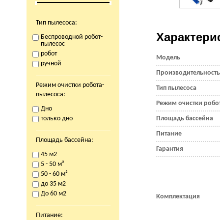
Тип пылесоса:
Характери
Беспроводной робот-
пылесос
робот
Модель
ручной
Производительность,
Режим очистки робота-
Тип пылесоса
пылесоса:
Режим очистки робо
Дно
только дно
Площадь бассейна
Питание
Площадь бассейна:
Гарантия
45 м2
5 - 50 м²
50 - 60 м²
до 35 м2
До 60 м2
Комплектация
Питание: