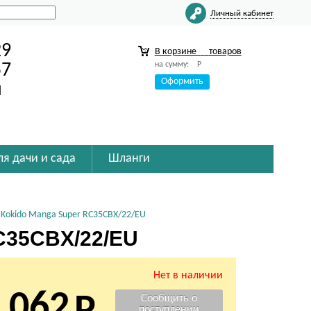
Личный кабинет
29
В корзине
товаров
на сумму:
Р
57
Оформить
u
ля дачи и сада
Шланги
 Kokido Manga Super RC35CBX/22/EU
C35CBX/22/EU
Нет в наличии
 062