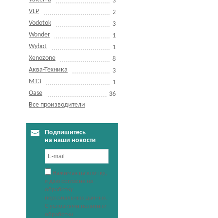
3
VLP
2
Vodotok
3
Wonder
1
Wybot
1
Xenozone
8
Аква-Техника
3
МТЗ
1
Оase
36
Все производители
Подпишитесь
на наши новости
Нажимая на кнопку,
я даю согласие на
обработку
персональных данных.
С условиями политики
обработки