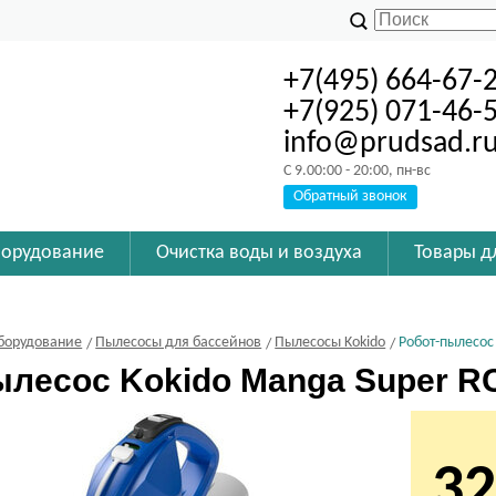
+7(495) 664-67-
+7(925) 071-46-
info@prudsad.r
C 9.00:00 - 20:00, пн-вс
Обратный звонок
борудование
Очистка воды и воздуха
Товары д
борудование
Пылесосы для бассейнов
Пылесосы Kokido
Робот-пылесос
ылесос Kokido Manga Super R
32