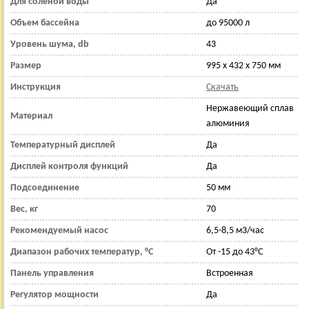
Для соленой воды
Да
Объем бассейна
до 95000 л
Уровень шума, db
43
Размер
995 х 432 х 750 мм
Инструкция
Скачать
Нержавеющий сплав
Материал
алюминия
Температурный дисплей
Да
Дисплей контроля функций
Да
Подсоединение
50 мм
Вес, кг
70
Рекомендуемый насос
6,5-8,5 м3/час
Диапазон рабочих температур, °С
От -15 до 43°C
Панель управления
Встроенная
Регулятор мощности
Да