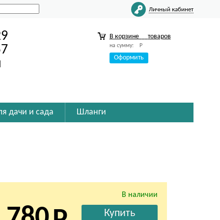
Личный кабинет
29
В корзине
товаров
на сумму:
Р
57
Оформить
u
ля дачи и сада
Шланги
В наличии
 780