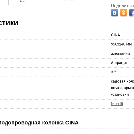
Поделиться
стики
GINA
950х240 мм
алюминий
Антрацит
3.5
садовая коло
штуки, арма
установки
Morelli
Водопроводная колонка GINA