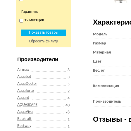
Гарантия:
12 месяцев
Характери
Модель
Сбросить фильтр
Размер
Материал
Производители
Цвет
Airmax
8
Вес, кг
Aquabot
3
AquaDoctor
5
Комплектация
Aquaforte
2
Aquant
4
Производитель
AQUASCAPE
40
AquaViva
78
Отзывы -
Baukraft
1
Bestway
1