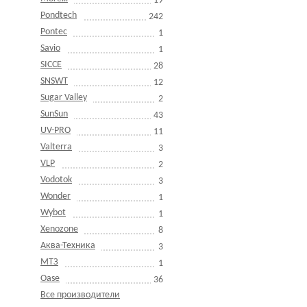
19
Pondtech
242
Pontec
1
Savio
1
SICCE
28
SNSWT
12
Sugar Valley
2
SunSun
43
UV-PRO
11
Valterra
3
VLP
2
Vodotok
3
Wonder
1
Wybot
1
Xenozone
8
Аква-Техника
3
МТЗ
1
Оase
36
Все производители