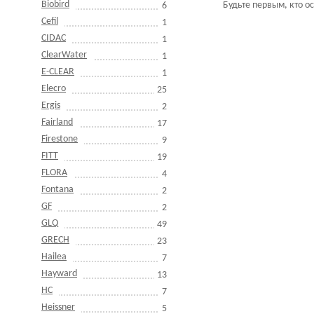
Biobird
Будьте первым, кто о
6
Cefil
1
CIDAC
1
ClearWater
1
E-CLEAR
1
Elecro
25
Ergis
2
Fairland
17
Firestone
9
FITT
19
FLORA
4
Fontana
2
GF
2
GLQ
49
GRECH
23
Hailea
7
Hayward
13
HC
7
Heissner
5