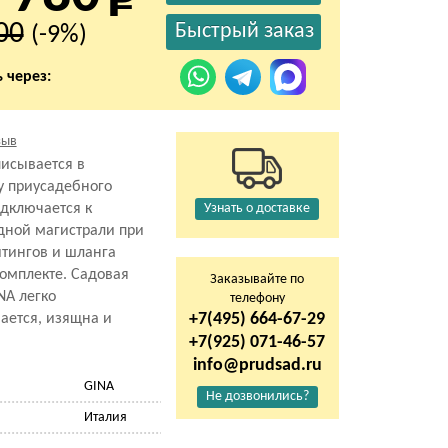
00
(-9%)
 через:
зыв
исывается в
у приусадебного
одключается к
Узнать о доставке
дной магистрали при
тингов и шланга
омплекте. Садовая
Заказывайте по
NA легко
телефону
+7(495) 664-67-29
ается, изящна и
+7(925) 071-46-57
info@prudsad.ru
GINA
Не дозвонились?
Италия