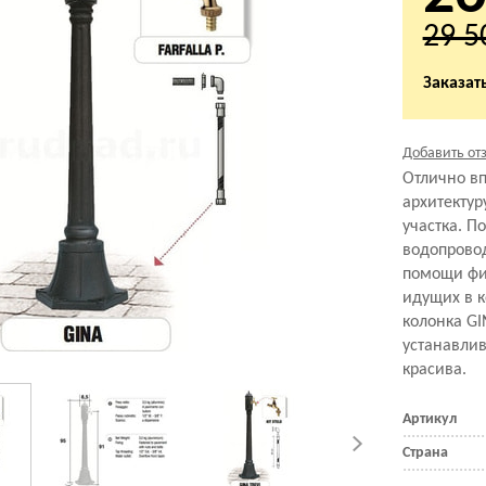
29 5
Заказать
Добавить от
Отлично вп
архитектур
участка. П
водопрово
помощи фи
идущих в к
колонка GI
устанавлив
красива.
Артикул
Страна