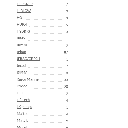
HEISSNER
7
HIBLOW
9
HQ
3
HUIQI
5
HYDRIG
3
Intex
1
InverX
2
Jebao
87
JEBAO/GRECH
1
Jecod
7
JSPMA
3
Kasco Marine
33
Kokido
28
LEO
12
Lifetech
4
LX pumps
1
Maitec
4
Matala
9
Morelli