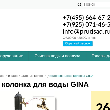
+7(495) 664-67-
+7(925) 071-46-
info@prudsad.r
C 9.00:00 - 20:00, пн-вс
Обратный звонок
борудование
Очистка воды и воздуха
Товары д
 дачи и сада
Садовые колонки
Водопроводная колонка GINA
 колонка для воды GINA
26