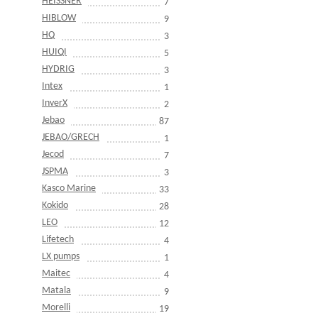
HEISSNER
7
HIBLOW
9
HQ
3
HUIQI
5
HYDRIG
3
Intex
1
InverX
2
Jebao
87
JEBAO/GRECH
1
Jecod
7
JSPMA
3
Kasco Marine
33
Kokido
28
LEO
12
Lifetech
4
LX pumps
1
Maitec
4
Matala
9
Morelli
19