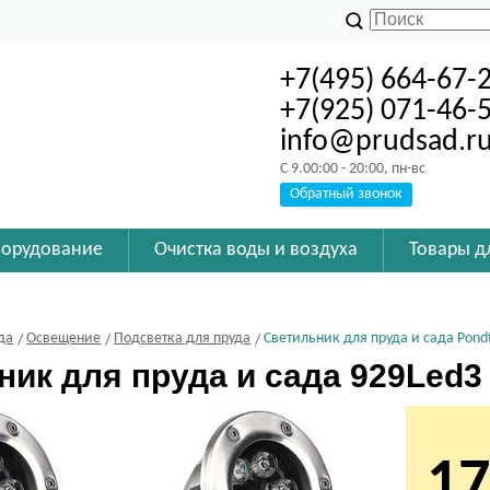
+7(495) 664-67-
+7(925) 071-46-
info@prudsad.r
C 9.00:00 - 20:00, пн-вс
Обратный звонок
борудование
Очистка воды и воздуха
Товары д
да
Освещение
Подсветка для пруда
Светильник для пруда и сада Pond
ник для пруда и сада 929Led3
17