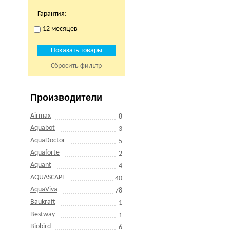
Гарантия:
12 месяцев
Сбросить фильтр
Производители
Airmax
8
Aquabot
3
AquaDoctor
5
Aquaforte
2
Aquant
4
AQUASCAPE
40
AquaViva
78
Baukraft
1
Bestway
1
Biobird
6