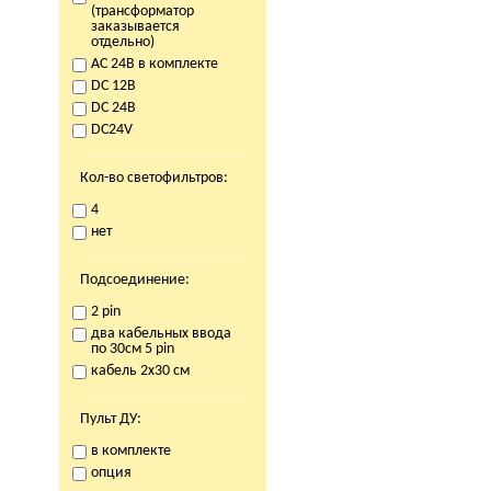
(трансформатор
заказывается
отдельно)
AC 24В в комплекте
DC 12В
DC 24В
DC24V
Кол-во светофильтров:
4
нет
Подсоединение:
2 pin
два кабельных ввода
по 30см 5 pin
кабель 2х30 см
Пульт ДУ:
в комплекте
опция