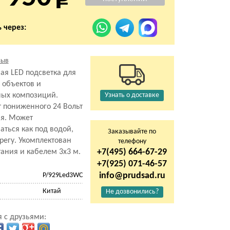
 через:
зыв
ая LED подсветка для
 объектов и
ых композиций.
Узнать о доставке
т пониженного 24 Вольт
я. Может
аться как под водой,
Заказывайте по
ерегу. Укомплектован
телефону
+7(495) 664-67-29
ания и кабелем 3x3 м.
+7(925) 071-46-57
info@prudsad.ru
P/929Led3WC
Китай
Не дозвонились?
 с друзьями: