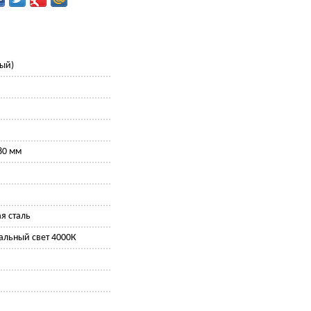
лый)
180 мм
я сталь
альный свет 4000К