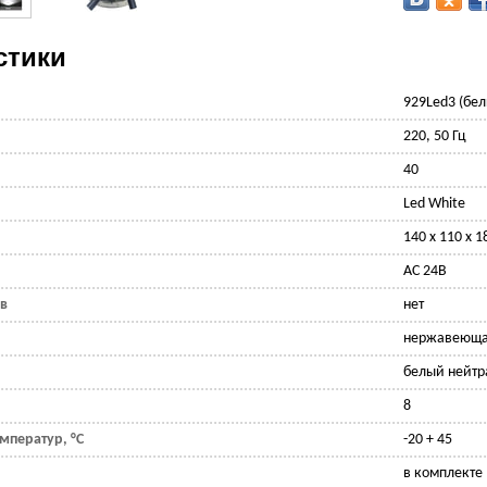
стики
929Led3 (бе
220, 50 Гц
40
Led White
140 х 110 х 
AC 24В
ов
нет
нержавеюща
белый нейтр
8
мператур, °С
-20 + 45
в комплекте