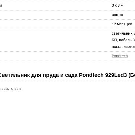
ия
3 х 3 м
опция
12 месяцев
светильник 9
БП, кабель 
поставляетс
Pondtech
Светильник для пруда и сада Pondtech 929Led3 (
ставил отзыв.