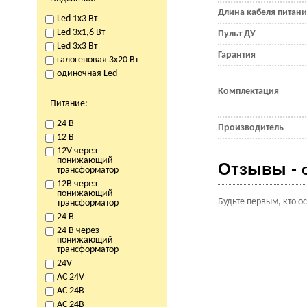
Длина кабеля питан
Led 1x3 Вт
Led 3x1,6 Вт
Пульт ДУ
Led 3x3 Вт
Гарантия
галогеновая 3х20 Вт
одиночная Led
Комплектация
Питание:
24 В
Производитель
12 В
12V через
понижающий
Отзывы -
трансформатор
12В через
понижающий
Будьте первым, кто о
трансформатор
24 В
24 В через
понижающий
трансформатор
24V
AC 24V
AC 24В
AC 24В