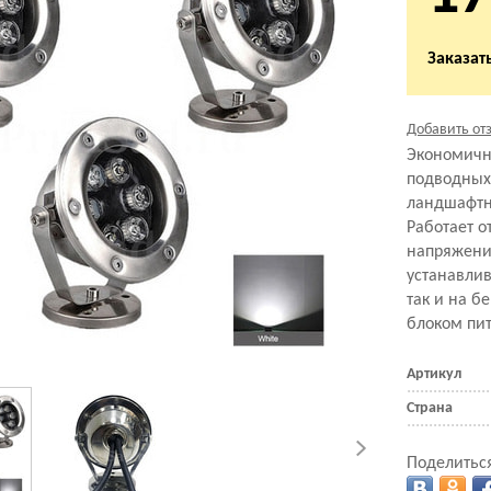
Заказать
Добавить от
Экономичн
подводных
ландшафтн
Работает о
напряжени
устанавлив
так и на б
блоком пит
Артикул
Страна
Поделиться