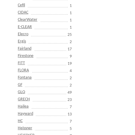
Cefil
1
CIDAC
1
ClearWater
1
E-CLEAR
1
Elecro
25
Ergis
2
Fairland
17
Firestone
9
FITT
19
FLORA
4
Fontana
2
GF
2
GLQ
49
GRECH
23
Hailea
7
Hayward
13
HC
7
Heissner
5