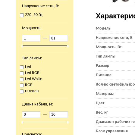
Напряжение сети, В:
Характери
220, 50 Гц
Мощность:
Модель
Напряжение сети, В
—
Мощность, Вт
Тип лампы
Тип лампы:
Размер
Led
Led RGB
Питание
Led White
Кол-во светофильтр
RGB
галоген
Материал
Цвет
Длина кабеля, м:
Вес, кг
—
Диапазон рабочих те
Блок управления
Подсветка: