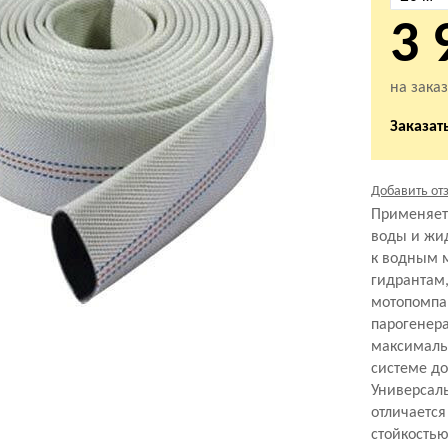
3 
на заказ
Заказать
Добавить от
Применяет
воды и жи
к водным 
гидрантам
мотопомпа
парогенера
максималь
системе до
Универсал
отличается
стойкостью