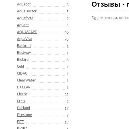
Отзывы -
Aquabot
3
AquaDoctor
5
Будьте первым, кто о
Aquaforte
2
Aquant
4
AQUASCAPE
40
AquaViva
78
Baukraft
1
Bestway
1
Biobird
6
Cefil
1
CIDAC
1
ClearWater
1
E-CLEAR
1
Elecro
25
Ergis
2
Fairland
17
Firestone
9
FITT
19
FLORA