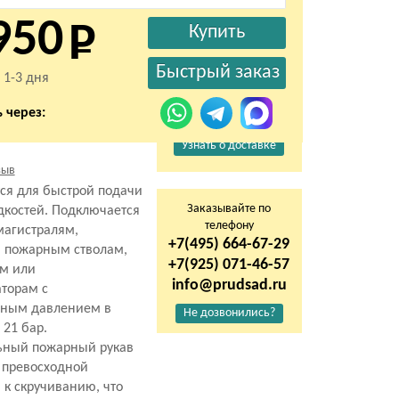
950
 1-3 дня
 через:
Узнать о доставке
зыв
ся для быстрой подачи
Заказывайте по
дкостей. Подключается
телефону
магистралям,
+7(495) 664-67-29
, пожарным стволам,
+7(925) 071-46-57
м или
info@prudsad.ru
торам с
ным давлением в
Не дозвонились?
 21 бар.
ьный пожарный рукав
 превосходной
 к скручиванию, что