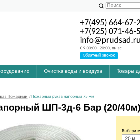
+7(495) 664-67-
+7(925) 071-46-
info@prudsad.r
C 9.00:00 - 20:00, пн-вс
Обратный звонок
борудование
Очистка воды и воздуха
Товары д
укав Пожарный
Пожарный рукав напорный 75 мм
апорный ШП-3д-6 Бар (20/40м
Выберите