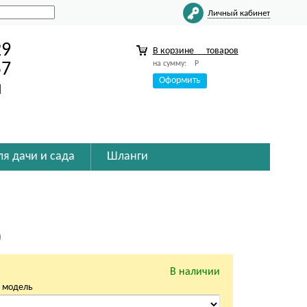
Личный кабинет
29
В корзине
товаров
на сумму:
Р
57
Оформить
u
ля дачи и сада
Шланги
)
В наличии
 модель