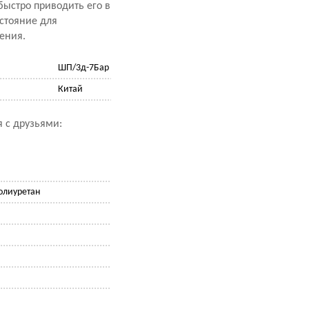
быстро приводить его в
стояние для
ения.
ШП/3д-7Бар
Китай
 с друзьями:
олиуретан