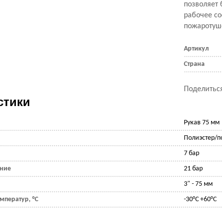
позволяет 
рабочее со
пожаротуш
Артикул
Страна
Поделиться
стики
Рукав 75 мм
Полиэстер/п
7 бар
ение
21 бар
3" - 75 мм
мператур, °С
-30°С +60°С