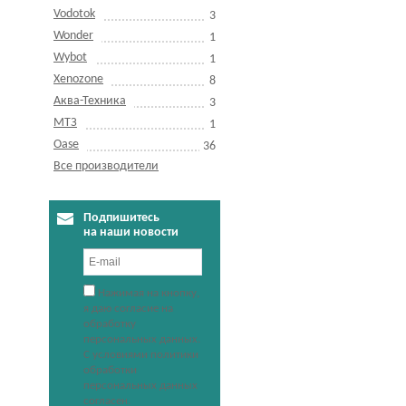
Vodotok
3
Wonder
1
Wybot
1
Xenozone
8
Аква-Техника
3
МТЗ
1
Оase
36
Все производители
Подпишитесь
на наши новости
Нажимая на кнопку,
я даю согласие на
обработку
персональных данных.
С условиями политики
обработки
персональных данных
согласен.