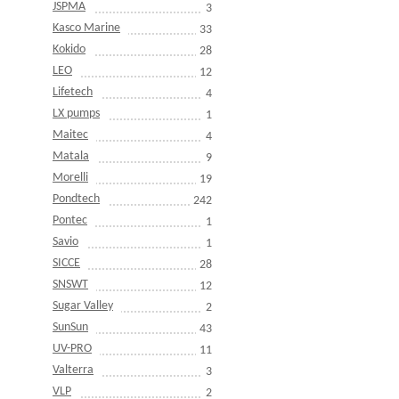
JSPMA
3
Kasco Marine
33
Kokido
28
LEO
12
Lifetech
4
LX pumps
1
Maitec
4
Matala
9
Morelli
19
Pondtech
242
Pontec
1
Savio
1
SICCE
28
SNSWT
12
Sugar Valley
2
SunSun
43
UV-PRO
11
Valterra
3
VLP
2