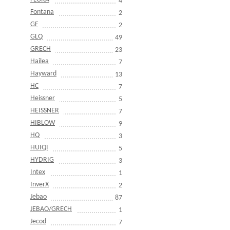
4
Fontana
2
GF
2
GLQ
49
GRECH
23
Hailea
7
Hayward
13
HC
7
Heissner
5
HEISSNER
7
HIBLOW
9
HQ
3
HUIQI
5
HYDRIG
3
Intex
1
InverX
2
Jebao
87
JEBAO/GRECH
1
Jecod
7