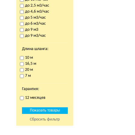
до 2,5 м3/час
до 4,6 м3/час
до 5 м3/час
до 6 м3/час
до 9 м3
до 9 м3/час
Длина шланга:
10 м
16,5 м
20 м
7 м
Гарантия:
12 месяцев
Сбросить фильтр