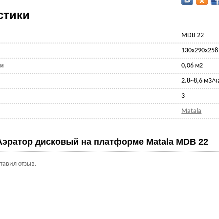
стики
MDB 22
130x290x258
ии
0,06 м2
ь
2.8~8,6 м3/ч
3
Matala
Аэратор дисковый на платформе Matala MDB 22
ставил отзыв.