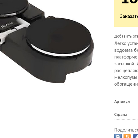
Заказать
Добавить от
Легко уста
водоема б
платформе
засыпкой. 
расщепляют
мелкопузы
обогащенн
Артикул
Страна
Поделиться