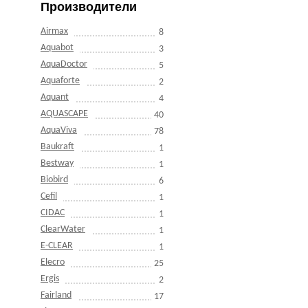
Производители
Airmax
8
Aquabot
3
AquaDoctor
5
Aquaforte
2
Aquant
4
AQUASCAPE
40
AquaViva
78
Baukraft
1
Bestway
1
Biobird
6
Cefil
1
CIDAC
1
ClearWater
1
E-CLEAR
1
Elecro
25
Ergis
2
Fairland
17