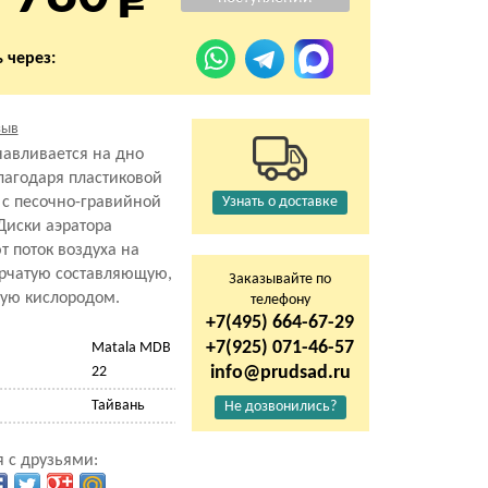
 через:
зыв
навливается на дно
лагодаря пластиковой
 с песочно-гравийной
Узнать о доставке
Диски аэратора
 поток воздуха на
рчатую составляющую,
Заказывайте по
ую кислородом.
телефону
+7(495) 664-67-29
+7(925) 071-46-57
Matala MDB
info@prudsad.ru
22
Тайвань
Не дозвонились?
 с друзьями: