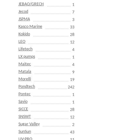
JEBAO/GRECH
1
Jecod
7
JSPMA
3
Kasco Marine
33
Kokido
28
LEO
12
Lifetech
4
LX pumps
1
Maitec
4
Matala
9
Morelli
19
Pondtech
242
Pontec
1
Savio
1
SICCE
28
SNSWT
12
Sugar Valley
2
SunSun
43
UV-PRO
11