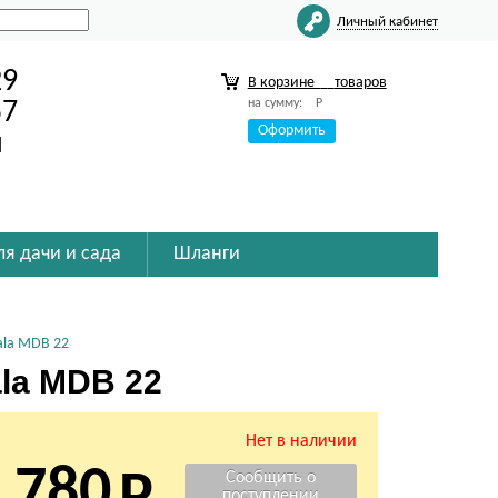
Личный кабинет
29
В корзине
товаров
на сумму:
Р
57
Оформить
u
ля дачи и сада
Шланги
ala MDB 22
la MDB 22
Нет в наличии
 780