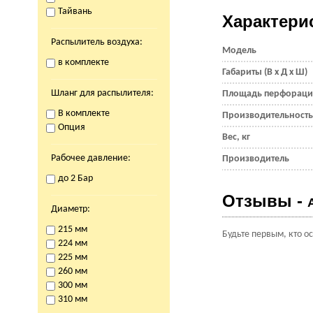
Тайвань
Характери
Распылитель воздуха:
Модель
в комплекте
Габариты (В x Д x Ш)
Шланг для распылителя:
Площадь перфорац
В комплекте
Производительност
Опция
Вес, кг
Рабочее давление:
Производитель
до 2 Бар
Отзывы -
Диаметр:
215 мм
Будьте первым, кто о
224 мм
225 мм
260 мм
300 мм
310 мм