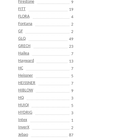
Firestone
9
FITT
19
FLORA
4
Fontana
2
GF
2
GLQ
49
GRECH
23
Hailea
7
Hayward
13
HC
7
Heissner
5
HEISSNER
7
HIBLOW
9
HQ
3
HUIQI
5
HYDRIG
3
Intex
1
InverX
2
Jebao
87