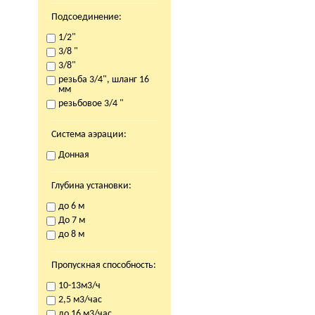
Подсоединение:
1/2"
3/8 "
3/8"
резьба 3/4", шланг 16
мм
резьбовое 3/4 "
Система аэрации:
Донная
Глубина установки:
до 6 м
До 7 м
до 8 м
Пропускная способность:
10-13м3/ч
2,5 м3/час
до 16 м3/час